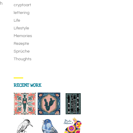
ch
cryptoart
lettering
Life
Lifestyle
Memories
Rezepte
Sprüche
Thoughts
RECENT WORK