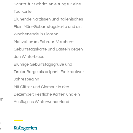
Schritt-für-Schritt-Anleitung für eine
Taufkarte
Blühende Narzissen und italienisches
Flair: März-Geburtstagskarte und ein
Wochenende in Florenz
Motivation im Februar: Veilchen-
Geburtstagskarte und Basteln gegen
den Winterblues
Blumige Geburtstagsgrüße und
Tiroler Berge als artprint: Ein kreativer
Jahresbeginn
Mit Glitzer und Glamour in den
Dezember: Festliche Karten und ein
en
Ausflug ins Winterwonderland
,
Kategorien
e