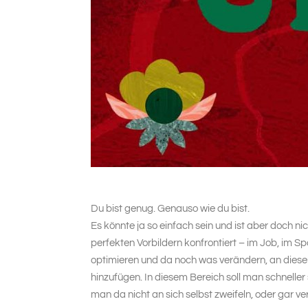
Du bist genug. Genauso wie du bist.
Es könnte ja so einfach sein und ist aber doch n
perfekten Vorbildern konfrontiert – im Job, im S
optimieren und da noch was verändern, an diese
hinzufügen. In diesem Bereich soll man schneller 
man da nicht an sich selbst zweifeln, oder gar ve