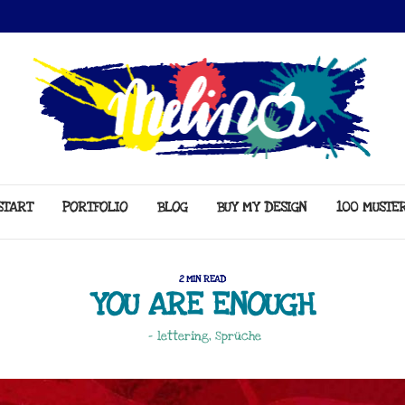
START
PORTFOLIO
BLOG
BUY MY DESIGN
100 MUSTE
2 MIN READ
YOU ARE ENOUGH
-
lettering
,
Sprüche