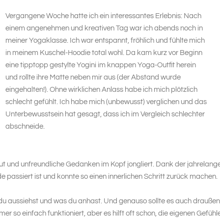
Vergangene Woche hatte ich ein interessantes Erlebnis: Nach
einem angenehmen und kreativen Tag war ich abends noch in
meiner Yogaklasse. Ich war entspannt, fröhlich und fühlte mich
in meinem Kuschel-Hoodie total wohl. Da kam kurz vor Beginn
eine tipptopp gestylte Yogini im knappen Yoga-Outfit herein
und rollte ihre Matte neben mir aus (der Abstand wurde
eingehalten!). Ohne wirklichen Anlass habe ich mich plötzlich
schlecht gefühlt. Ich habe mich (unbewusst) verglichen und das
Unterbewusstsein hat gesagt, dass ich im Vergleich schlechter
abschneide.
ut und unfreundliche Gedanken im Kopf jongliert. Dank der jahrelang
 passiert ist und konnte so einen innerlichen Schritt zurück machen.
 du aussiehst und was du anhast. Und genauso sollte es auch draußen
mer so einfach funktioniert, aber es hilft oft schon, die eigenen Gefühl