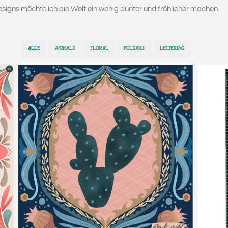
signs möchte ich die Welt ein wenig bunter und fröhlicher machen.
ALLE
ANIMALS
FLORAL
FOLKART
LETTERING