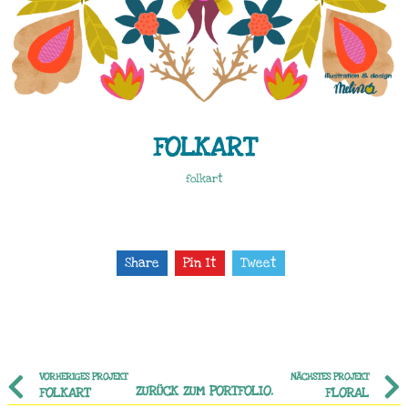
FOLKART
folkart
Share
Pin It
Tweet
VORHERIGES PROJEKT
NÄCHSTES PROJEKT
ZURÜCK ZUM PORTFOLIO.
FOLKART
FLORAL